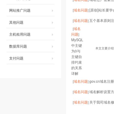
域名问题
[原创]站长要
网站推广问题
[
]
域名问题
五个基本原则
[
]
其他问题
域名
[
主机租用问题
问题
]
MySQL
中主键
数据库问题
本文主要介绍了关于
为0与
主键自
支付问题
排约束
的关系
详解
域名问题
gov.cn域名注
[
]
域名问题
域名解析设置
[
]
域名问题
关于我司域名
[
]